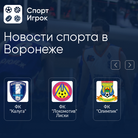
Новости спорта в
Воронеже
ФК
ФК
ФК
"Калуга"
"Локомотив"
"Олимпик"
Лиски