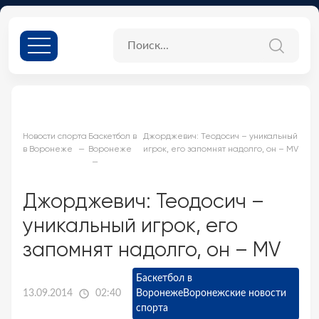
Новости спорта
Баскетбол в
Джорджевич: Теодосич – уникальный
в Воронеже
Воронеже
игрок, его запомнят надолго, он – MV
Джорджевич: Теодосич –
уникальный игрок, его
запомнят надолго, он – MV
Баскетбол в
13.09.2014
02:40
Воронеже
Воронежские новости
спорта