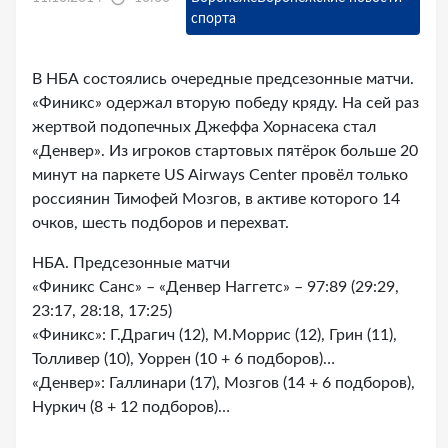
спорта
В НБА состоялись очередные предсезонные матчи.
«Финикс» одержал вторую победу кряду. На сей раз
жертвой подопечных Джеффа Хорнасека стал
«Денвер». Из игроков стартовых пятёрок больше 20
минут на паркете US Airways Center провёл только
россиянин Тимофей Мозгов, в активе которого 14
очков, шесть подборов и перехват.
НБА. Предсезонные матчи
«Финикс Санс» – «Денвер Наггетс» – 97:89 (29:29,
23:17, 28:18, 17:25)
«Финикс»: Г.Драгич (12), М.Моррис (12), Грин (11),
Толливер (10), Уоррен (10 + 6 подборов)…
«Денвер»: Галлинари (17), Мозгов (14 + 6 подборов),
Нуркич (8 + 12 подборов)…