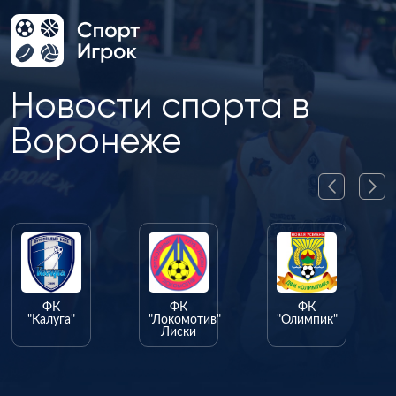
Новости спорта в
Воронеже
ФК
ФК
ФК
"Калуга"
"Локомотив"
"Олимпик"
Лиски