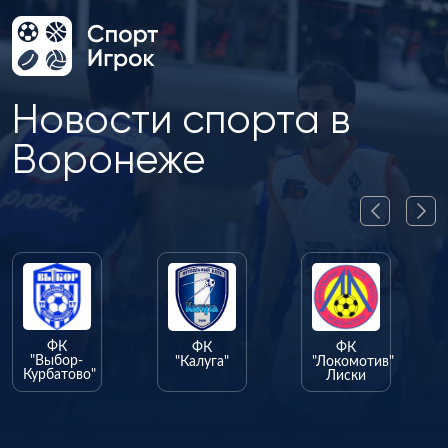
Новости спорта в
Воронеже
ФК
ФК
-
"Калуга"
"Локомотив"
о"
Лиски
ФК
"Олимпик"