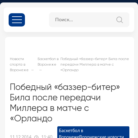
Новости
Баскетбол в
Победный «баззер-битер» Била после
спорта в
Воронеже
передачи Миллера в матче с
Воронеже
«Орландо
Победный «баззер-битер»
Била после передачи
Миллера в матче с
«Орландо
Баскетбол в
11.12.2014
11:40
Воронеже
Воронежские новости