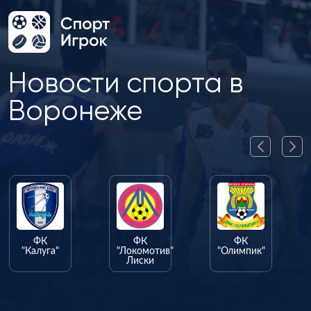
Новости спорта в
Воронеже
ФК
ФК
ФК
"Калуга"
"Локомотив"
"Олимпик"
Лиски