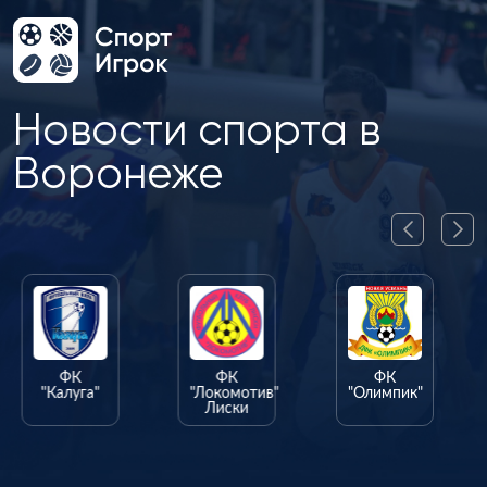
Новости спорта в
Воронеже
ФК
ФК
ФК
"Калуга"
"Локомотив"
"Олимпик"
Лиски