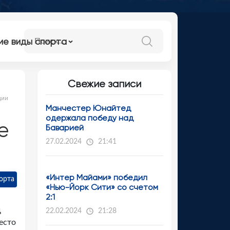
ие виды спорта
Свежие записи
ции
Манчестер Юнайтед
одержала победу над
е
Баварией
27.02.2024
21:41
«Интер Майами» победил
орта
«Нью-Йорк Сити» со счетом
2:1
д
22.02.2024
21:28
есто