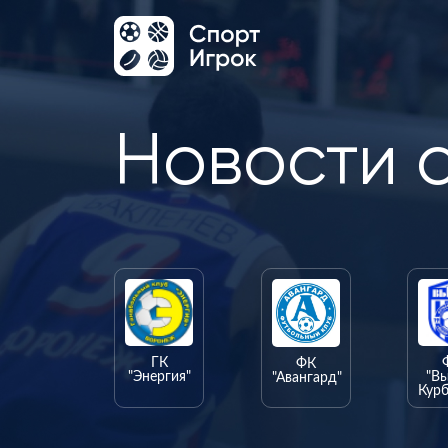
Новости 
ГК
ФК
"Энергия"
"В
"Авангард"
Курб