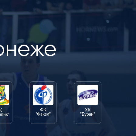
онеже
ФК
ХК
К
"Факел"
"Буран"
мпик"