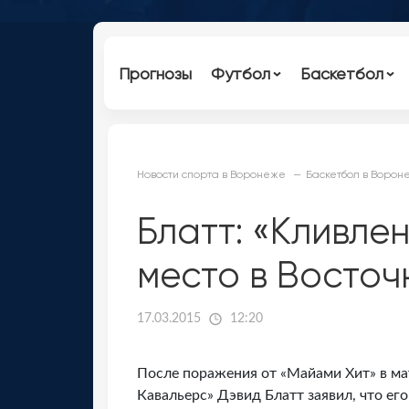
Прогнозы
Футбол
Баскетбол
Новости спорта в Воронеже
Баскетбол в Ворон
Блатт: «Кливле
место в Восто
17.03.2015
12:20
После поражения от «Майами Хит» в ма
Кавальерс» Дэвид Блатт заявил, что ег