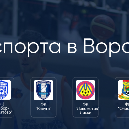
спорта в Вор
ФК
ФК
ФК
Ф
ыбор-
"Калуга"
"Локомотив"
"Оли
атово"
Лиски