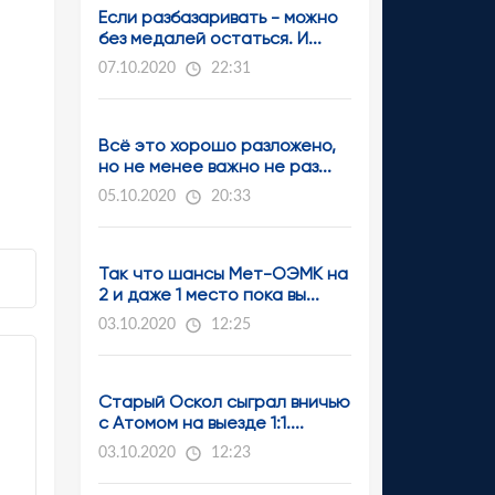
Если разбазаривать - можно
без медалей остаться. И...
07.10.2020
22:31
Всё это хорошо разложено,
но не менее важно не раз...
05.10.2020
20:33
Так что шансы Мет-ОЭМК на
2 и даже 1 место пока вы...
03.10.2020
12:25
Старый Оскол сыграл вничью
с Атомом на выезде 1:1....
03.10.2020
12:23