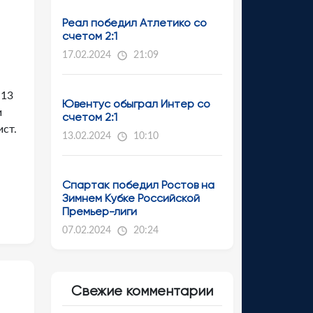
Реал победил Атлетико со
счетом 2:1
17.02.2024
21:09
 13
Ювентус обыграл Интер со
и
счетом 2:1
ст.
13.02.2024
10:10
Спартак победил Ростов на
Зимнем Кубке Российской
Премьер-лиги
07.02.2024
20:24
Свежие комментарии