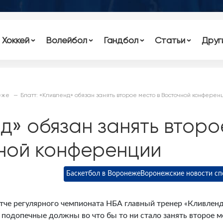
Хоккей
Волейбол
Гандбол
Статьи
Друг
еже
Блатт: «Кливленд» обязан занять второе место в Восточной конферен
нд» обязан занять второ
чной конференции
Баскетбол в Воронеже
Воронежские новости сп
тче регулярного чемпионата НБА главный тренер «Кливлен
о подопечные должны во что бы то ни стало занять второе м