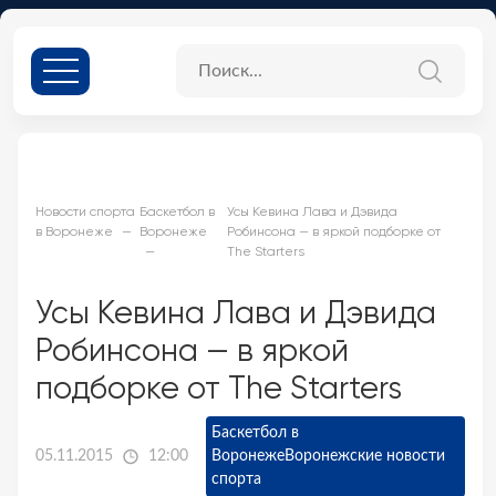
Новости спорта
Баскетбол в
Усы Кевина Лава и Дэвида
в Воронеже
Воронеже
Робинсона — в яркой подборке от
The Starters
Усы Кевина Лава и Дэвида
Робинсона — в яркой
подборке от The Starters
Баскетбол в
05.11.2015
12:00
Воронеже
Воронежские новости
спорта