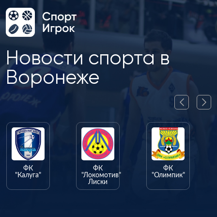
Новости спорта в
Воронеже
ФК
ФК
ФК
"Калуга"
"Локомотив"
"Олимпик"
Лиски