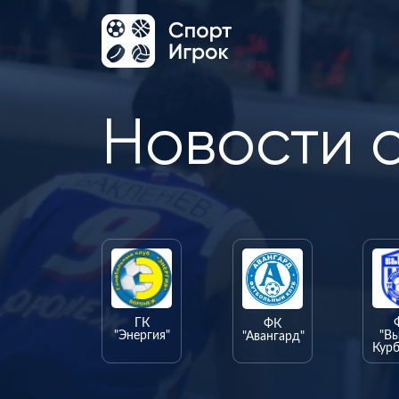
Новости 
ГК
ФК
"Энергия"
"В
"Авангард"
Курб