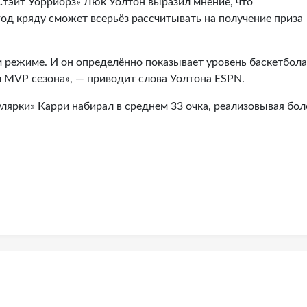
Стэйт Уорриорз» Люк Уолтон выразил мнение, что
д кряду сможет всерьёз рассчитывать на получение приза
м режиме. И он определённо показывает уровень баскетбола
 MVP сезона», — приводит слова Уолтона ESPN.
улярки» Карри набирал в среднем 33 очка, реализовывая бол