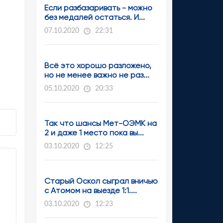
Если разбазаривать - можно
без медалей остаться. И...
07.10.2020
22:31
Всё это хорошо разложено,
но не менее важно не раз...
05.10.2020
20:33
Так что шансы Мет-ОЭМК на
2 и даже 1 место пока вы...
03.10.2020
12:25
Старый Оскол сыграл вничью
с Атомом на выезде 1:1....
03.10.2020
12:23