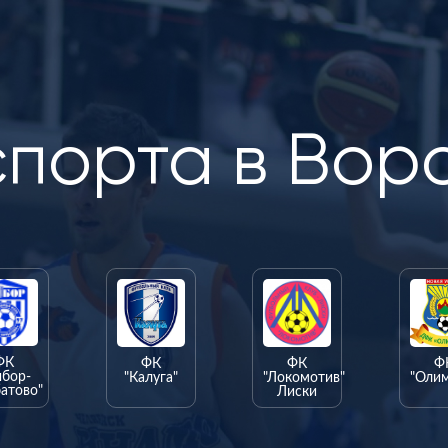
спорта в Вор
ФК
ФК
ФК
Ф
ыбор-
"Калуга"
"Локомотив"
"Оли
атово"
Лиски