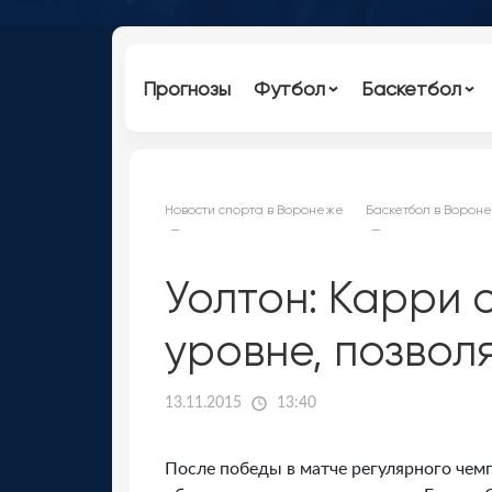
Прогнозы
Футбол
Баскетбол
Новости спорта в Воронеже
Баскетбол в Ворон
Уолтон: Карри 
уровне, позвол
13.11.2015
13:40
После победы в матче регулярного че