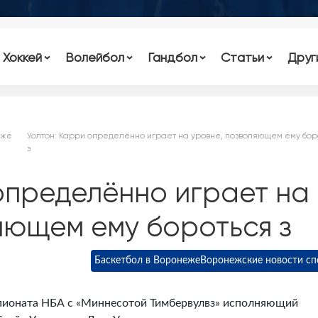
Хоккей
Волейбол
Гандбол
Статьи
Друг
еже
Уолтон: Карри определённо играет на уровне, позволяющем ему бор
з
определённо играет на
яющем ему бороться з
Баскетбол в Воронеже
Воронежские новости сп
мпионата НБА с «Миннесотой Тимбервулвз» исполняющий