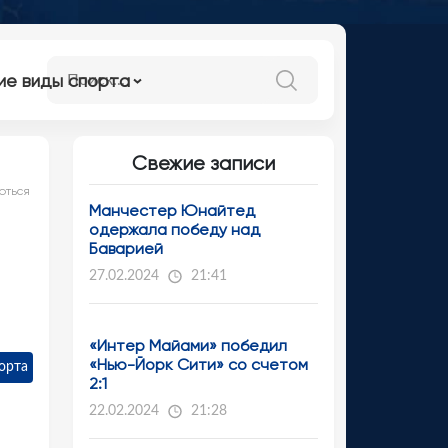
ие виды спорта
Свежие записи
оться
Манчестер Юнайтед
одержала победу над
Баварией
27.02.2024
21:41
«Интер Майами» победил
«Нью-Йорк Сити» со счетом
орта
2:1
22.02.2024
21:28