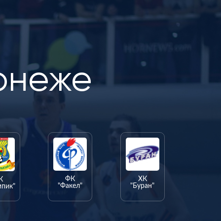
онеже
ФК
ХК
К
"Факел"
"Буран"
мпик"