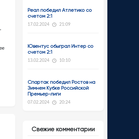
Реал победил Атлетико со
счетом 2:1
17.02.2024
21:09
,
Ювентус обыграл Интер со
ее
счетом 2:1
13.02.2024
10:10
Спартак победил Ростов на
Зимнем Кубке Российской
Премьер-лиги
07.02.2024
20:24
Свежие комментарии