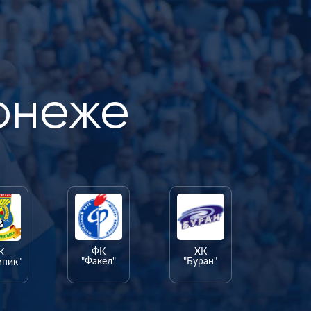
онеже
ФК
ХК
К
"Факел"
"Буран"
мпик"