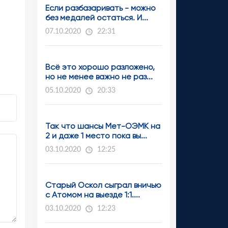
Если разбазаривать - можно
без медалей остаться. И...
07.10.2020
22:31
Всё это хорошо разложено,
но не менее важно не раз...
05.10.2020
20:33
Так что шансы Мет-ОЭМК на
2 и даже 1 место пока вы...
03.10.2020
12:25
Старый Оскол сыграл вничью
с Атомом на выезде 1:1....
03.10.2020
12:23