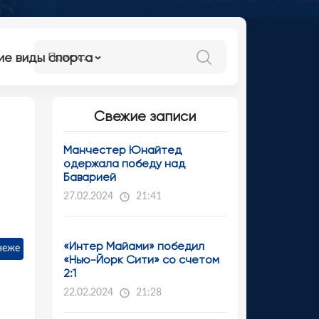
ие виды спорта
Свежие записи
Манчестер Юнайтед
одержала победу над
Баварией
27.02.2024
21:41
«Интер Майами» победил
неже
«Нью-Йорк Сити» со счетом
2:1
22.02.2024
21:28