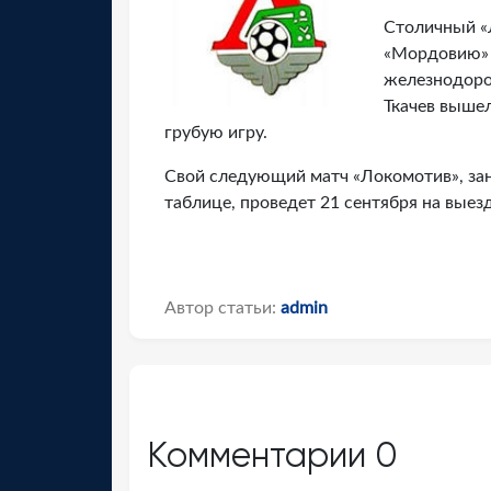
Столичный «
«Мордовию» 
железнодоро
Ткачев вышел
грубую игру.
Свой следующий матч «Локомотив», за
таблице, проведет 21 сентября на выез
Автор статьи:
admin
Комментарии
0