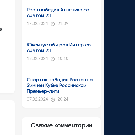
ю
Реал победил Атлетико со
счетом 2:1
17.02.2024
21:09
а
Ювентус обыграл Интер со
счетом 2:1
13.02.2024
10:10
Спартак победил Ростов на
Зимнем Кубке Российской
Премьер-лиги
07.02.2024
20:24
Свежие комментарии