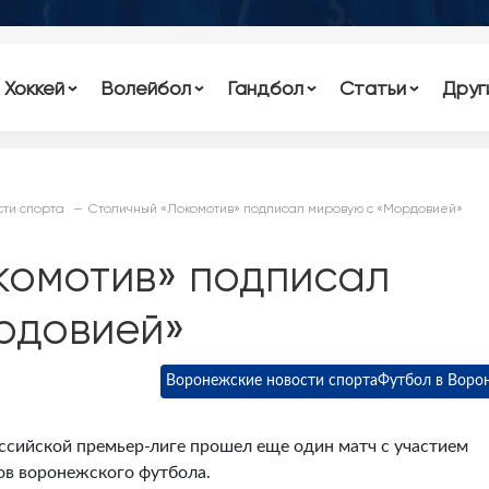
Хоккей
Волейбол
Гандбол
Статьи
Друг
ти спорта
Столичный «Локомотив» подписал мировую с «Мордовией»
комотив» подписал
рдовией»
Воронежские новости спорта
Футбол в Воро
ссийской премьер-лиге прошел еще один матч с участием
ов воронежского футбола.