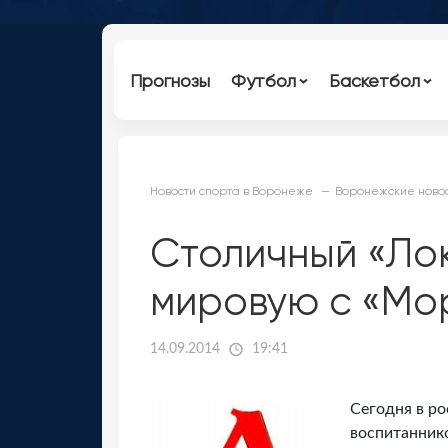
Прогнозы
Футбол
Баскетбол
Новости спорта в Воронеже
Воронежские новос
Столичный «Ло
мировую с «Мо
14.09.2014
19:41
Сегодня в ро
воспитанник