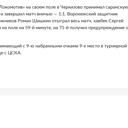
Локомотив» на своем поле в Черкизово принимал саранску
и завершил матч вничью — 1:1. Воронежский защитник
жников Роман Шишкин отыграл весь матч, хавбек Сергей
 на поле на 59-й минуте, на 71-й получил предупреждение з
нимающий с 9-ю набранными очками 9-е место в турнирной
де с ЦСКА.