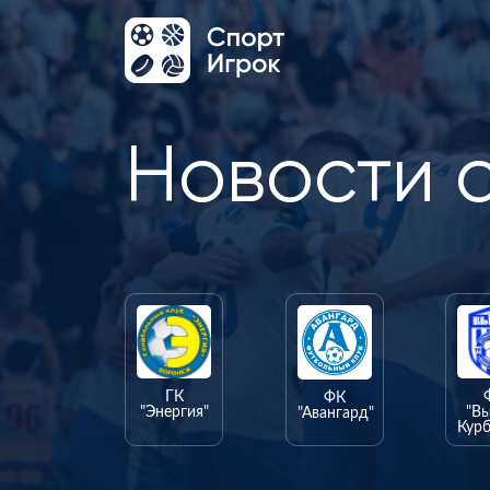
Новости 
ГК
ФК
"Энергия"
"В
"Авангард"
Курб