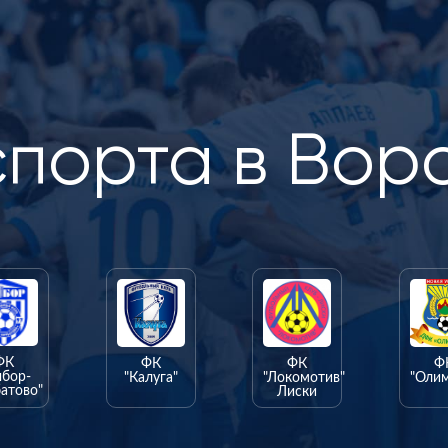
спорта в Вор
ФК
ФК
ФК
Ф
ыбор-
"Калуга"
"Локомотив"
"Оли
атово"
Лиски