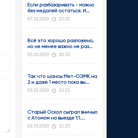
Если разбазаривать - можно
без медалей остаться. И...
07.10.2020
22:31
Всё это хорошо разложено,
но не менее важно не раз...
05.10.2020
20:33
Так что шансы Мет-ОЭМК на
2 и даже 1 место пока вы...
03.10.2020
12:25
Старый Оскол сыграл вничью
с Атомом на выезде 1:1....
03.10.2020
12:23