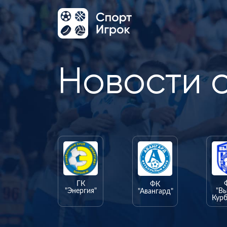
Новости 
ГК
ФК
"Энергия"
"В
"Авангард"
Курб