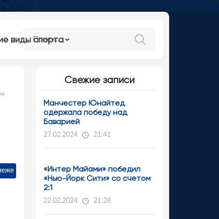
ие виды спорта
Свежие записи
ры
Манчестер Юнайтед
одержала победу над
Баварией
27.02.2024
21:41
«Интер Майами» победил
неже
«Нью-Йорк Сити» со счетом
2:1
22.02.2024
21:28