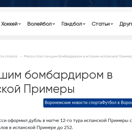
Хоккей
Волейбол
Гандбол
Статьи
Друг
ти спорта
Месси стал лучшим бомбардиром в истории испанской Приме
чшим бомбардиром в
ской Примеры
Воронежские новости спорта
Футбол в Воро
и оформил дубль в матче 12-го тура испанской Примеры с
олов в испанской Примере до 252.