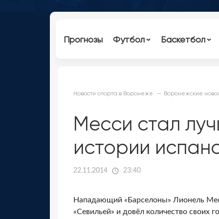
Прогнозы
Футбол
Баскетбол
Новости спорта в Воронеже
Воронежские новос
Месси стал лу
истории испан
22.11.2014
23:40
Нападающий «Барселоны» Лионель Месс
«Севильей» и довёл количество своих г