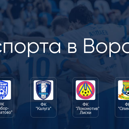
спорта в Вор
ФК
ФК
ФК
Ф
ыбор-
"Калуга"
"Локомотив"
"Оли
атово"
Лиски