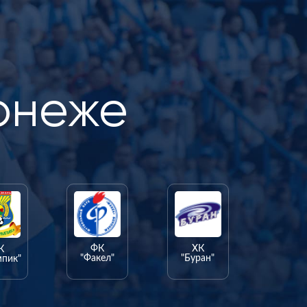
онеже
ФК
ХК
К
"Факел"
"Буран"
мпик"