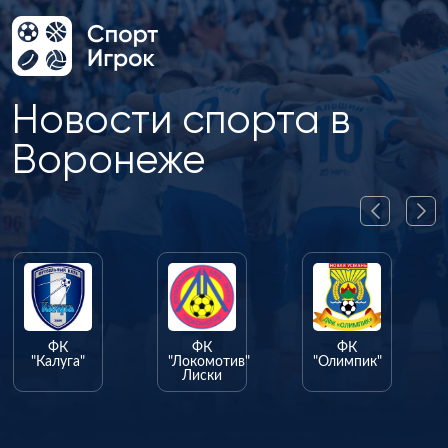
Новости спорта в
Воронеже
ФК
ФК
ФК
"Калуга"
"Локомотив"
"Олимпик"
Лиски