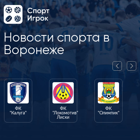
Новости спорта в
Воронеже
ФК
ФК
ФК
"Калуга"
"Локомотив"
"Олимпик"
Лиски