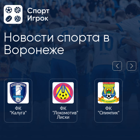
Новости спорта в
Воронеже
ФК
ФК
ФК
"Калуга"
"Локомотив"
"Олимпик"
Лиски