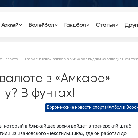
Хоккей
Волейбол
Гандбол
Статьи
Друг
ти спорта
Евсеев: в какой валюте в «Амкаре» выдают зарплату? В фунтах!
й валюте в «Амкаре»
у? В фунтах!
Воронежские новости спорта
Футбол в Воро
в, который в ближайшее время войдёт в тренерский штаб
тили из ивановского «Текстильщика», где он работал до