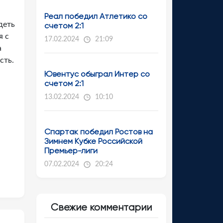
Реал победил Атлетико со
деть
счетом 2:1
я с
17.02.2024
21:09
а
сть.
Ювентус обыграл Интер со
счетом 2:1
13.02.2024
10:10
Спартак победил Ростов на
Зимнем Кубке Российской
Премьер-лиги
07.02.2024
20:24
Свежие комментарии