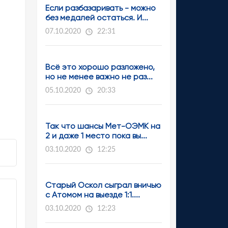
Если разбазаривать - можно
без медалей остаться. И...
07.10.2020
22:31
Всё это хорошо разложено,
но не менее важно не раз...
05.10.2020
20:33
Так что шансы Мет-ОЭМК на
2 и даже 1 место пока вы...
03.10.2020
12:25
Старый Оскол сыграл вничью
с Атомом на выезде 1:1....
03.10.2020
12:23