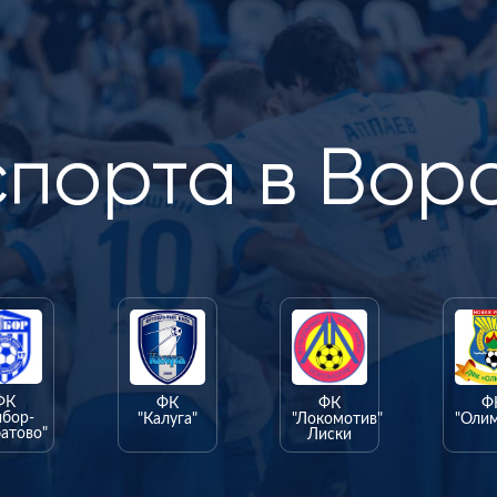
спорта в Вор
ФК
ФК
ФК
Ф
ыбор-
"Калуга"
"Локомотив"
"Оли
атово"
Лиски