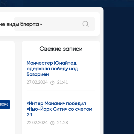
ие виды спорта
Свежие записи
Манчестер Юнайтед
одержала победу над
Баварией
27.02.2024
21:41
«Интер Майами» победил
неже
«Нью-Йорк Сити» со счетом
2:1
22.02.2024
21:28