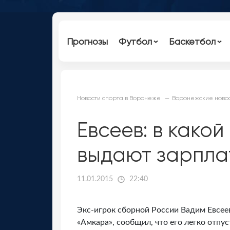
Прогнозы
Футбол
Баскетбол
Новости спорта в Воронеже
Воронежские новос
Евсеев: в како
выдают зарплат
11.01.2015
22:40
Экс-игрок сборной России Вадим Евсее
«Амкара», сообщил, что его легко отпус