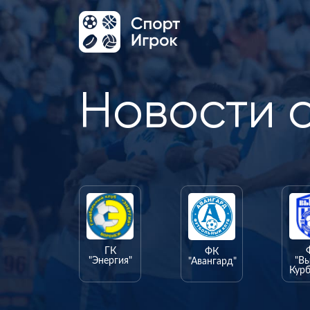
Новости 
ГК
ФК
"Энергия"
"В
"Авангард"
Курб