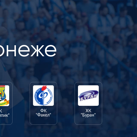
онеже
ФК
ХК
К
"Факел"
"Буран"
мпик"