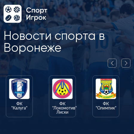
Новости спорта в
Воронеже
ФК
ФК
ФК
"Калуга"
"Локомотив"
"Олимпик"
Лиски