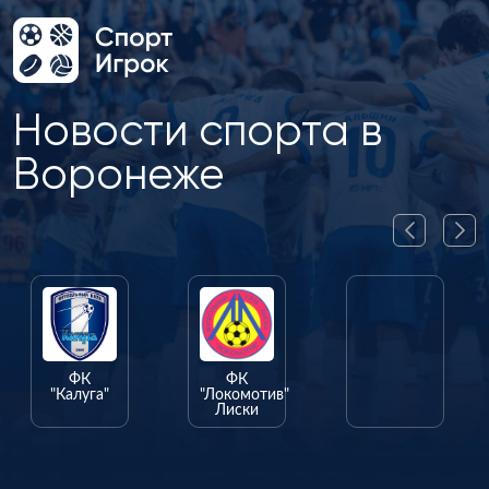
Новости спорта в
Воронеже
ФК
ФК
ФК
"Калуга"
"Локомотив"
"Олимпик"
Лиски