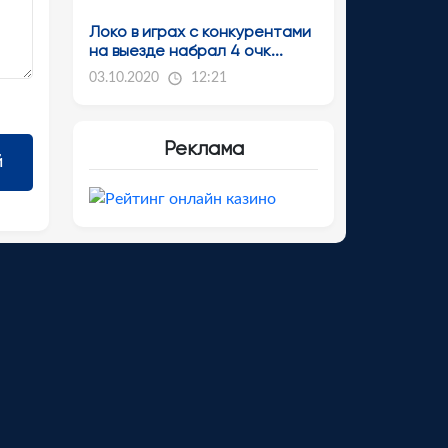
Локо в играх с конкурентами
на выезде набрал 4 очк...
03.10.2020
12:21
Реклама