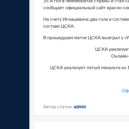
35-й гол в чемпионатах страны и стал
сообщает официальный сайт красно-си
На счету Игнашевича два гола в состав
составе ЦСКА.
В прошедшем матче ЦСКА выиграл у «Уф
ЦСКА реализует
Онлайн-
ЦСКА реализует пятый пенальти из 
Оф
Автор статьи:
admin