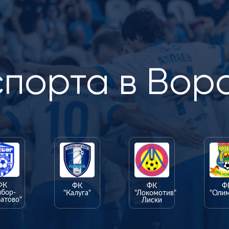
спорта в Вор
ФК
ФК
ФК
Ф
ыбор-
"Калуга"
"Локомотив"
"Оли
атово"
Лиски