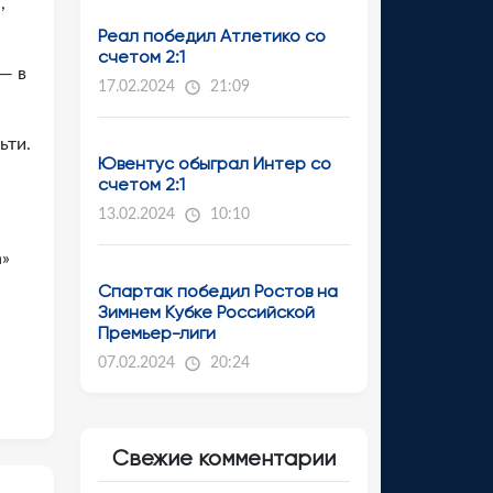
,
Реал победил Атлетико со
счетом 2:1
 — в
17.02.2024
21:09
ьти.
Ювентус обыграл Интер со
счетом 2:1
13.02.2024
10:10
а»
Спартак победил Ростов на
Зимнем Кубке Российской
Премьер-лиги
07.02.2024
20:24
Свежие комментарии