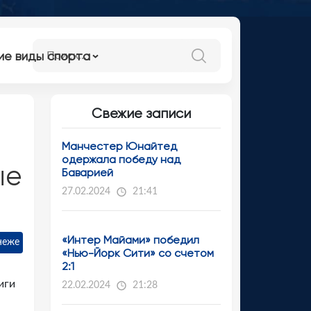
ие виды спорта
Свежие записи
Манчестер Юнайтед
одержала победу над
ые
Баварией
27.02.2024
21:41
«Интер Майами» победил
неже
«Нью-Йорк Сити» со счетом
2:1
иги
22.02.2024
21:28