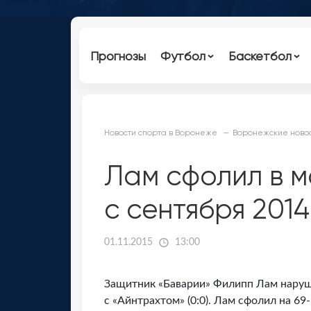
Прогнозы
Футбол
Баскетбол
Новости спорта в Воронеже
Воронежские новос
Лам сфолил в м
с сентября 2014
01.11.2015
13:00
Защитник «Баварии» Филипп Лам наруши
с «Айнтрахтом» (0:0). Лам сфолил на 69