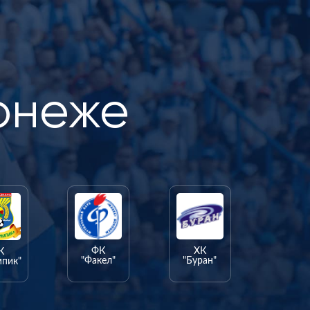
онеже
ФК
ХК
К
"Факел"
"Буран"
мпик"