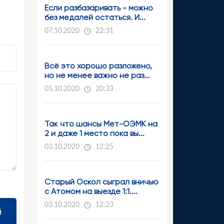
Если разбазаривать - можно
без медалей остаться. И...
07.10.2020
22:31
Всё это хорошо разложено,
но не менее важно не раз...
05.10.2020
20:33
Так что шансы Мет-ОЭМК на
2 и даже 1 место пока вы...
03.10.2020
12:25
Старый Оскол сыграл вничью
с Атомом на выезде 1:1....
03.10.2020
12:23