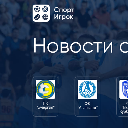
Новости 
ГК
ФК
"Энергия"
"В
"Авангард"
Курб