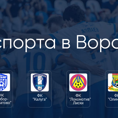
спорта в Вор
ФК
ФК
ФК
Ф
ыбор-
"Калуга"
"Локомотив"
"Оли
атово"
Лиски