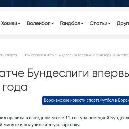
Хоккей
Волейбол
Гандбол
Статьи
Друг
ти спорта
Лам сфолил в матче Бундеслиги впервые с сентября 2014 года
атче Бундеслиги вперв
 года
Воронежские новости спорта
Футбол в Воро
л правила в выездном матче 11-го тура немецкой Бундесл
-й минуте и получил жёлтую карточку.