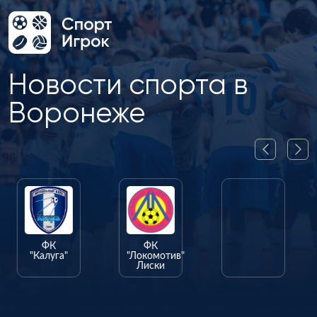
Новости спорта в
Воронеже
ФК
ФК
ФК
"Калуга"
"Локомотив"
"Олимпик"
Лиски