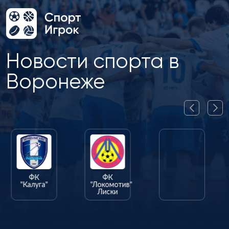
Новости спорта в
Воронеже
ФК
ФК
ФК
"Калуга"
"Локомотив"
"Олимпик"
Лиски