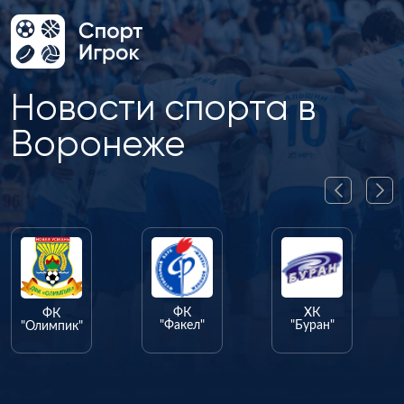
Новости спорта в
Воронеже
ФК
ХК
ГК
"Факел"
"Буран"
"Энергия"
"