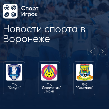
Новости спорта в
Воронеже
ФК
ФК
ФК
"Калуга"
"Локомотив"
"Олимпик"
Лиски