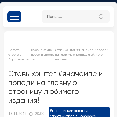
Новости
Воронежские
Ставь хэштег #яначемпе и попади
спорта в
новости спорта
на главную страницу любимого
Воронеже
издания!
Ставь хэштег #яначемпе и
попади на главную
страницу любимого
издания!
Воронежские новости
13.11.2015
20:00
спорта
Футбол в Воронеже