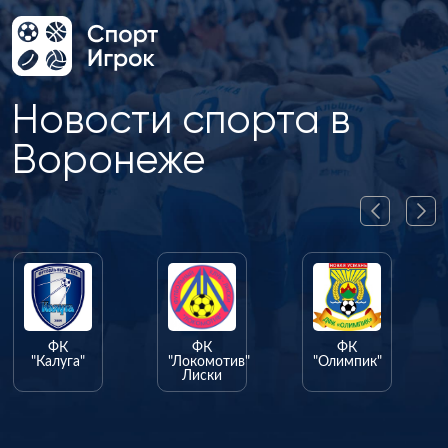
Новости спорта в
Воронеже
ФК
ФК
ФК
"Калуга"
"Локомотив"
"Олимпик"
Лиски