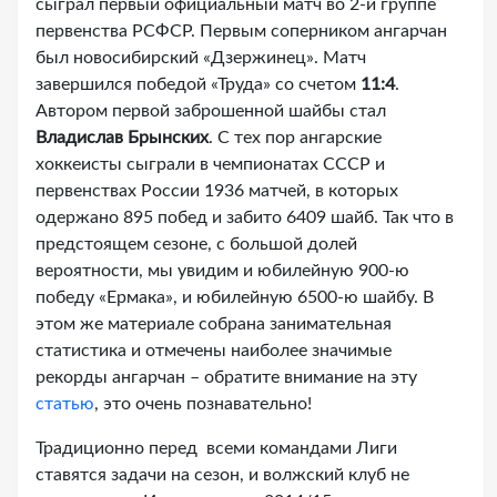
сыграл первый официальный матч во 2-й группе
первенства РСФСР. Первым соперником ангарчан
был новосибирский «Дзержинец». Матч
завершился победой «Труда» со счетом
11:4
.
Автором первой заброшенной шайбы стал
Владислав
Брынских
. С тех пор ангарские
хоккеисты сыграли в чемпионатах СССР и
первенствах России 1936 матчей, в которых
одержано 895 побед и забито 6409 шайб. Так что в
предстоящем сезоне, с большой долей
вероятности, мы увидим и юбилейную 900-ю
победу «Ермака», и юбилейную 6500-ю шайбу. В
этом же материале собрана занимательная
статистика и отмечены наиболее значимые
рекорды ангарчан – обратите внимание на эту
статью
, это очень познавательно!
Традиционно перед всеми командами Лиги
ставятся задачи на сезон, и волжский клуб не