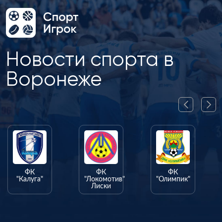
Новости спорта в
Воронеже
ФК
ФК
ФК
"Калуга"
"Локомотив"
"Олимпик"
Лиски