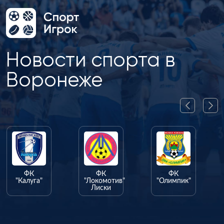
Новости спорта в
Воронеже
ФК
ФК
ФК
"Калуга"
"Локомотив"
"Олимпик"
Лиски