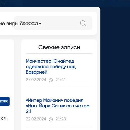
ие виды спорта
Свежие записи
Манчестер Юнайтед
одержала победу над
Баварией
27.02.2024
21:41
«Интер Майами» победил
неже
«Нью-Йорк Сити» со счетом
2:1
КХЛ,
22.02.2024
21:28