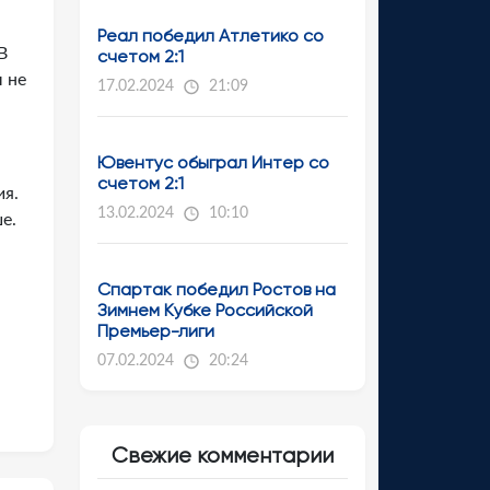
Реал победил Атлетико со
В
счетом 2:1
ы не
17.02.2024
21:09
Ювентус обыграл Интер со
счетом 2:1
ия.
13.02.2024
10:10
е.
Спартак победил Ростов на
Зимнем Кубке Российской
Премьер-лиги
07.02.2024
20:24
Свежие комментарии