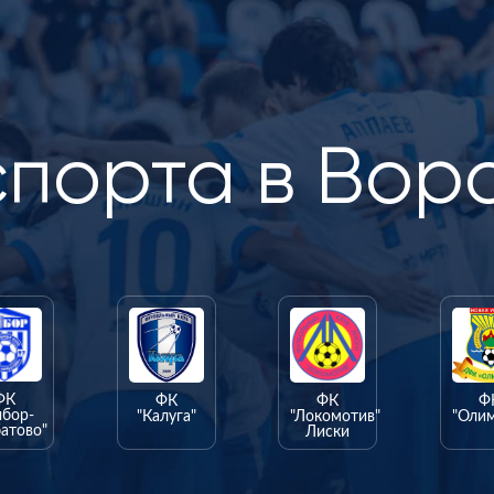
спорта в Вор
ФК
ФК
ФК
Ф
ыбор-
"Калуга"
"Локомотив"
"Оли
атово"
Лиски