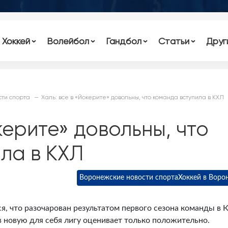
Хоккей
Волейбол
Гандбол
Статьи
Друг
ти спорта
Халь: все в «Йокерите» довольны, что команда вступила в КХЛ
керите» довольны, что
ла в КХЛ
Воронежские новости спорта
Хоккей в Воро
я, что разочарован результатом первого сезона команды в 
в новую для себя лигу оценивает только положительно.