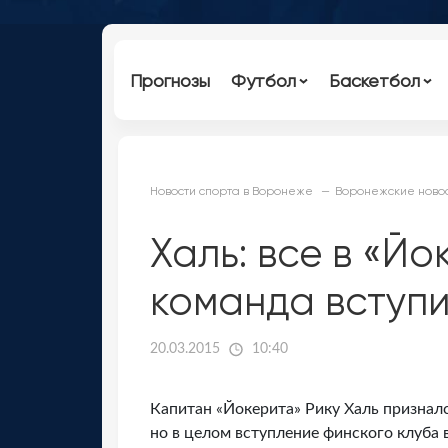
Прогнозы
Футбол
Баскетбол
Новости спорта в Воронеже
Воронежские новос
Халь: все в «Йо
команда вступи
20.03.2015
10:40
Капитан «Йокерита» Рику Халь призналс
но в целом вступление финского клуба 