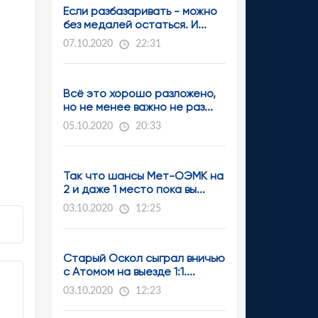
Если разбазаривать - можно
без медалей остаться. И...
07.10.2020
22:31
Всё это хорошо разложено,
но не менее важно не раз...
05.10.2020
20:33
Так что шансы Мет-ОЭМК на
2 и даже 1 место пока вы...
03.10.2020
12:25
Старый Оскол сыграл вничью
с Атомом на выезде 1:1....
03.10.2020
12:23