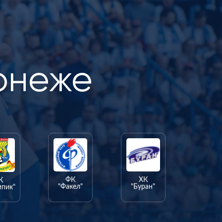
онеже
ФК
ХК
К
"Факел"
"Буран"
мпик"