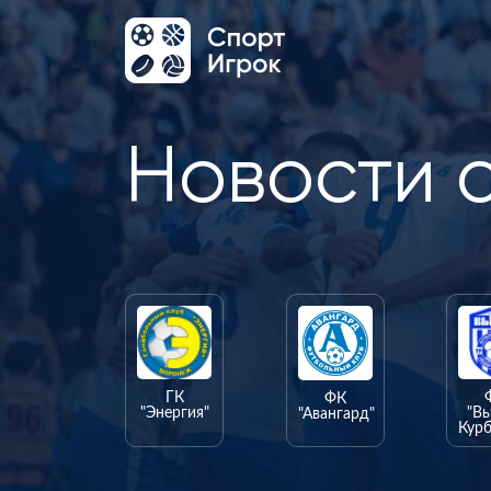
Новости 
ГК
ФК
"Энергия"
"В
"Авангард"
Курб