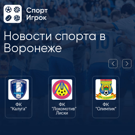
Новости спорта в
Воронеже
ФК
ФК
ФК
"Калуга"
"Локомотив"
"Олимпик"
Лиски