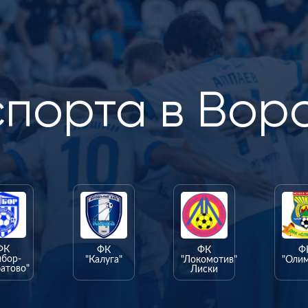
спорта в Вор
ФК
ФК
ФК
Ф
ыбор-
"Калуга"
"Локомотив"
"Оли
атово"
Лиски