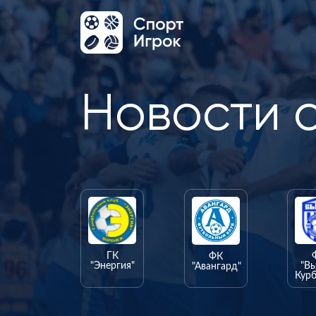
Новости 
ГК
ФК
"Энергия"
"В
"Авангард"
Курб