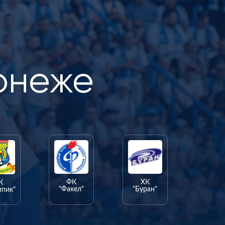
онеже
ФК
ХК
К
"Факел"
"Буран"
мпик"