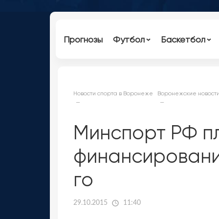
Прогнозы
Футбол
Баскетбол
Новости спорта в Воронеже
Воронежские новост
Минспорт РФ п
финансировани
го
29.10.2015
11:40