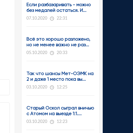
Если разбазаривать - можно
без медалей остаться. И...
07.10.2020
22:31
Всё это хорошо разложено,
но не менее важно не раз...
05.10.2020
20:33
Так что шансы Мет-ОЭМК на
2 и даже 1 место пока вы...
03.10.2020
12:25
Старый Оскол сыграл вничью
с Атомом на выезде 1:1....
03.10.2020
12:23