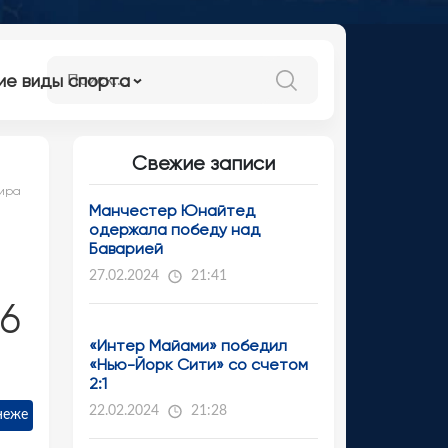
ие виды спорта
Свежие записи
мира
Манчестер Юнайтед
одержала победу над
Баварией
27.02.2024
21:41
6
«Интер Майами» победил
«Нью-Йорк Сити» со счетом
2:1
22.02.2024
21:28
неже