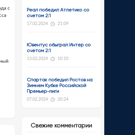
ода с
Реал победил Атлетико со
счетом 2:1
сса
17.02.2024
21:09
Ювентус обыграл Интер со
счетом 2:1
13.02.2024
10:10
рный
Спартак победил Ростов на
Зимнем Кубке Российской
Премьер-лиги
07.02.2024
20:24
Свежие комментарии