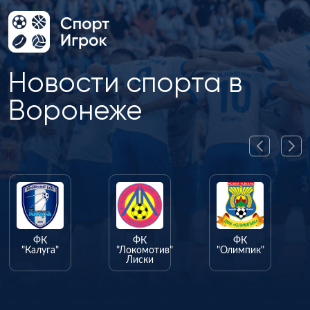
Новости спорта в
Воронеже
ФК
ФК
ФК
"Калуга"
"Локомотив"
"Олимпик"
Лиски