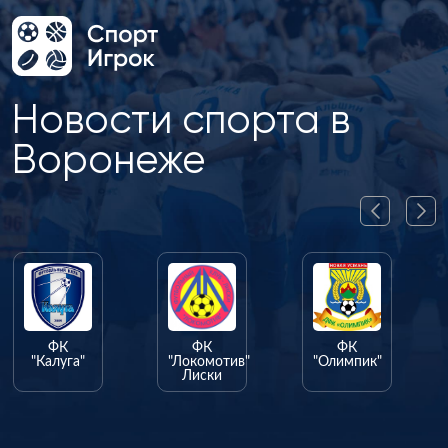
Новости спорта в
Воронеже
ФК
ФК
ФК
"Калуга"
"Локомотив"
"Олимпик"
Лиски