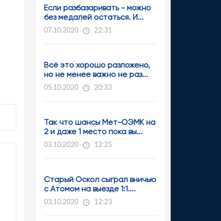
Если разбазаривать - можно
без медалей остаться. И...
07.10.2020
22:31
Всё это хорошо разложено,
но не менее важно не раз...
05.10.2020
20:33
Так что шансы Мет-ОЭМК на
2 и даже 1 место пока вы...
03.10.2020
12:25
Старый Оскол сыграл вничью
с Атомом на выезде 1:1....
03.10.2020
12:23