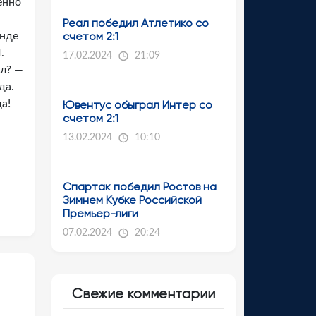
енно
Реал победил Атлетико со
счетом 2:1
анде
.
17.02.2024
21:09
ал? —
да.
а!
Ювентус обыграл Интер со
счетом 2:1
13.02.2024
10:10
Спартак победил Ростов на
Зимнем Кубке Российской
Премьер-лиги
07.02.2024
20:24
Свежие комментарии