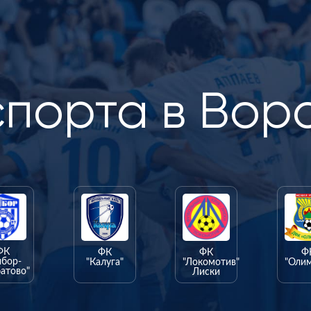
спорта в Вор
ФК
ФК
ФК
Ф
ыбор-
"Калуга"
"Локомотив"
"Оли
атово"
Лиски