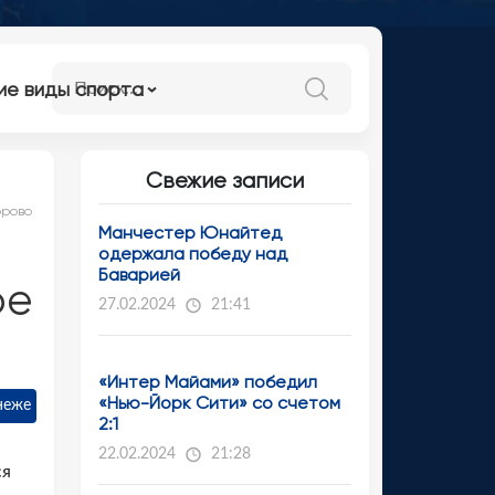
ие виды спорта
Свежие записи
орово
Манчестер Юнайтед
одержала победу над
Баварией
ое
27.02.2024
21:41
«Интер Майами» победил
«Нью-Йорк Сити» со счетом
неже
2:1
22.02.2024
21:28
ся