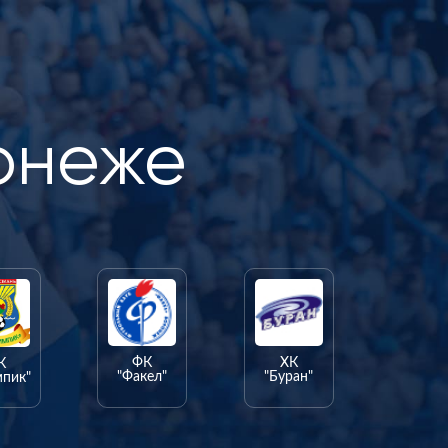
онеже
ФК
ХК
К
"Факел"
"Буран"
мпик"