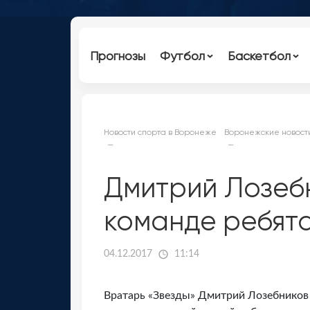
Прогнозы
Футбол
Баскетбол
Новости спорта в Воронеже
Воронежские новост
Дмитрий Лозеб
команде ребята
04.12.2017
11:14
Вратарь «Звезды» Дмитрий Лозебников 