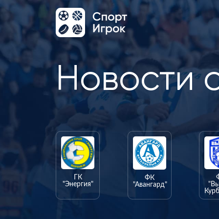
Новости 
ГК
ФК
"Энергия"
"В
"Авангард"
Курб