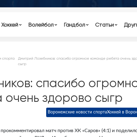
Хоккей
Волейбол
Гандбол
Статьи
Друг
и спорта
Дмитрий Лозебников: спасибо огромное команде ребята очень зд
сыгр
ников: спасибо огромн
 очень здорово сыгр
Воронежские новости спорта
Хоккей в Воро
прокомментировал матч против ХК «Саров» (4:1) и поделил