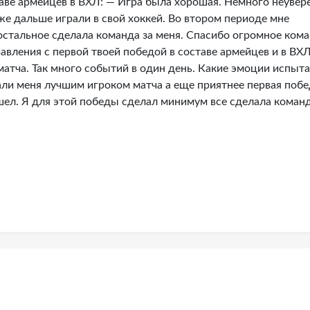
таве армейцев в ВХЛ: — Игра была хорошая. Немного неувер
же дальше играли в свой хоккей. Во втором периоде мне
 остальное сделала команда за меня. Спасибо огромное ком
авления с первой твоей победой в составе армейцев и в ВХЛ
атча. Так много событий в один день. Какие эмоции испыт
али меня лучшим игроком матча а еще приятнее первая побе
ел. Я для этой победы сделал минимум все сделала команд