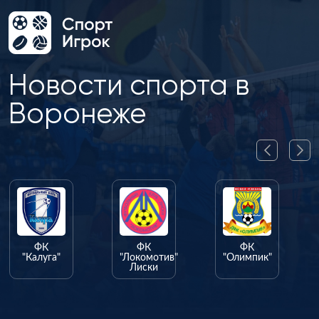
Новости спорта в
Воронеже
ФК
ФК
ФК
"Калуга"
"Локомотив"
"Олимпик"
Лиски