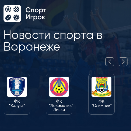
Новости спорта в
Воронеже
ФК
ФК
ФК
"Калуга"
"Локомотив"
"Олимпик"
Лиски