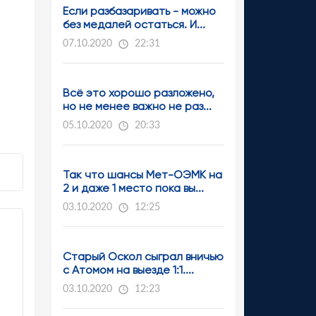
Если разбазаривать - можно
без медалей остаться. И...
07.10.2020
22:31
Всё это хорошо разложено,
но не менее важно не раз...
05.10.2020
20:33
Так что шансы Мет-ОЭМК на
2 и даже 1 место пока вы...
03.10.2020
12:25
Старый Оскол сыграл вничью
с Атомом на выезде 1:1....
03.10.2020
12:23