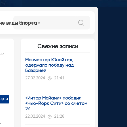
ие виды спорта
Свежие записи
 ЧР
Манчестер Юнайтед
одержала победу над
Баварией
27.02.2024
21:41
«Интер Майами» победил
орта
«Нью-Йорк Сити» со счетом
2:1
22.02.2024
21:28
ь