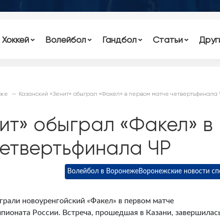
Хоккей
Волейбол
Гандбол
Статьи
Друг
еже
Казанский «Зенит» обыграл «Факел» в первом матче четвертьфинала
ит» обыграл «Факел» в
четвертьфинала ЧР
Волейбол в Воронеже
Воронежские новости сп
грали новоуренгойский «Факел» в первом матче
пионата России. Встреча, прошедшая в Казани, завершилас