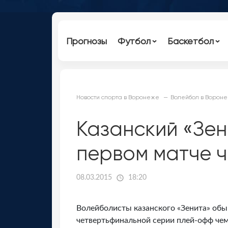
Прогнозы
Футбол
Баскетбол
Новости спорта в Воронеже
Волейбол в Ворон
Казанский «Зен
первом матче 
08.03.2015
18:20
Волейболисты казанского «Зенита» обы
четвертьфинальной серии плей-офф чем