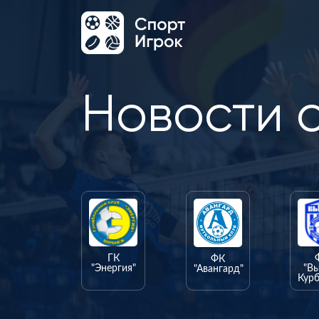
Новости 
ГК
ФК
"Энергия"
"В
"Авангард"
Курб