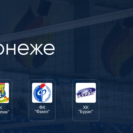
онеже
ФК
ХК
К
"Факел"
"Буран"
мпик"