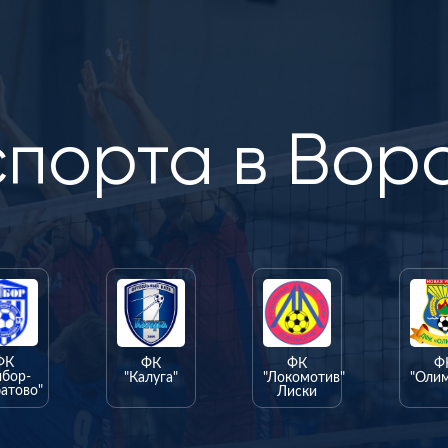
спорта в Вор
ФК
ФК
ФК
Ф
ыбор-
"Калуга"
"Локомотив"
"Оли
атово"
Лиски