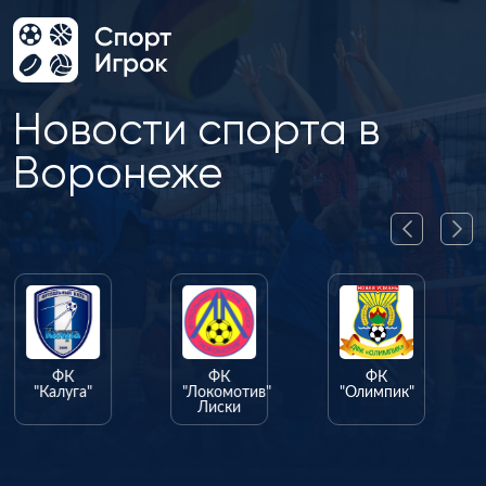
Новости спорта в
Воронеже
ФК
ФК
ФК
"Калуга"
"Локомотив"
"Олимпик"
Лиски