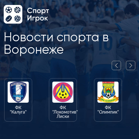
Новости спорта в
Воронеже
ФК
ФК
ФК
"Калуга"
"Локомотив"
"Олимпик"
Лиски