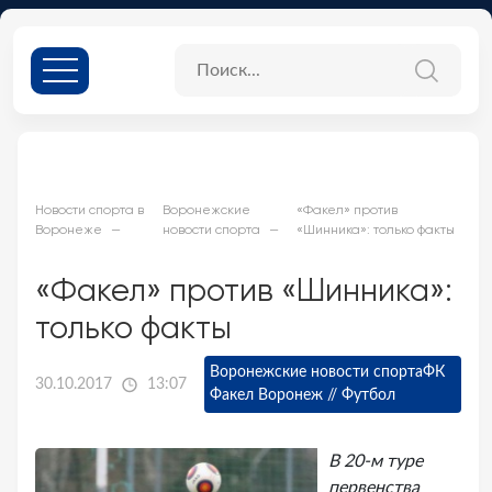
Новости спорта в
Воронежские
«Факел» против
Воронеже
новости спорта
«Шинника»: только факты
«Факел» против «Шинника»:
только факты
Воронежские новости спорта
ФК
30.10.2017
13:07
Факел Воронеж // Футбол
В 20-м туре
первенства