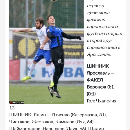
первого
дивизиона
флагман
воронежского
футбола открыл
второй круг
соревнований в
Ярославле.
ШИННИК
Ярославль —
ФАКЕЛ
Воронеж 0:1
(0:1)
Гол: Чхапелия,
13.
ШИННИК: Яшин — Ятченко (Кагермазов, 81),
Чистяков, Жестоков, Камилов (Лях, 64) —
Шайморданов, Нарылков (Лаук, 66), Щадин,