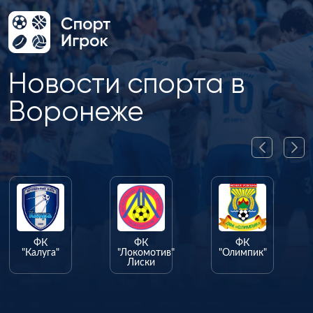
Новости спорта в
Воронеже
ФК
ФК
ФК
"Калуга"
"Локомотив"
"Олимпик"
Лиски