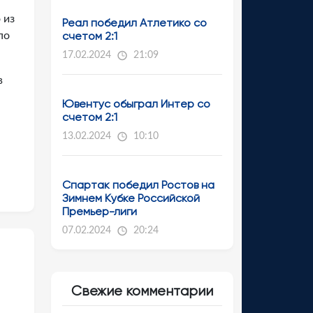
 из
Реал победил Атлетико со
счетом 2:1
по
17.02.2024
21:09
в
Ювентус обыграл Интер со
счетом 2:1
13.02.2024
10:10
Спартак победил Ростов на
Зимнем Кубке Российской
Премьер-лиги
07.02.2024
20:24
Свежие комментарии