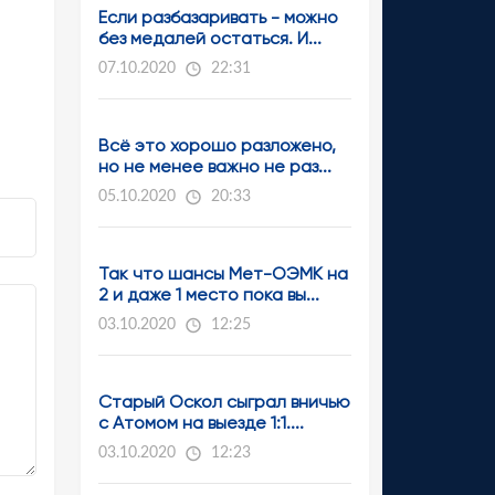
Если разбазаривать - можно
без медалей остаться. И...
07.10.2020
22:31
Всё это хорошо разложено,
но не менее важно не раз...
05.10.2020
20:33
Так что шансы Мет-ОЭМК на
2 и даже 1 место пока вы...
03.10.2020
12:25
Старый Оскол сыграл вничью
с Атомом на выезде 1:1....
03.10.2020
12:23