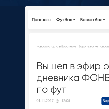
Прогнозы
Футбол
Баскетбол
Новости спорта в Воронеже
Воронежские новост
Вышел в эфир 
дневника ФОНБ
по фут
01.11.2017
12:05
Вор