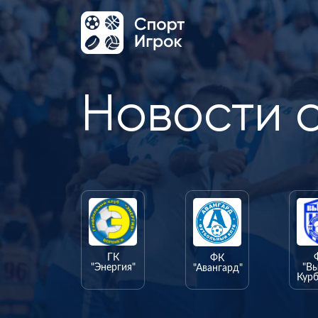
Новости 
ГК
ФК
"Энергия"
"В
"Авангард"
Курб