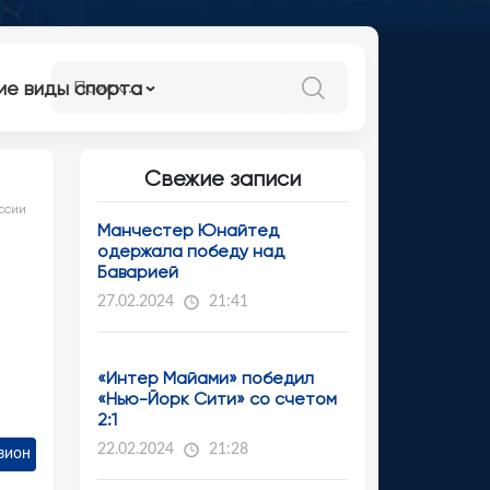
ие виды спорта
Свежие записи
ссии
Манчестер Юнайтед
одержала победу над
Баварией
27.02.2024
21:41
«Интер Майами» победил
«Нью-Йорк Сити» со счетом
2:1
22.02.2024
21:28
зион