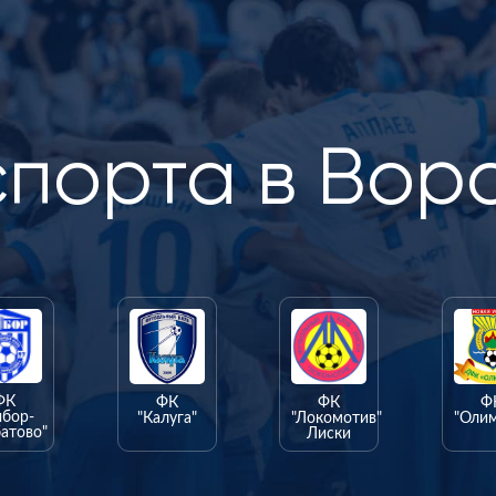
спорта в Вор
ФК
ФК
ФК
Ф
ыбор-
"Калуга"
"Локомотив"
"Оли
атово"
Лиски