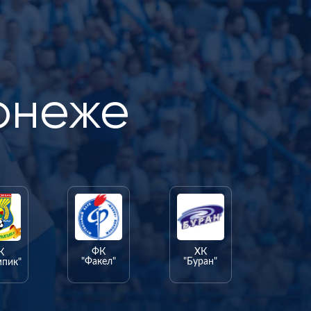
онеже
ФК
ХК
К
"Факел"
"Буран"
мпик"