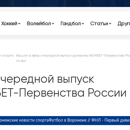
Хоккей
Волейбол
Гандбол
Статьи
Друг
и спорта
Вышел в эфир очередной выпуск дневника ФОНБЕТ-Первенства Ро
по фут
очередной выпуск
ЕТ-Первенства России
онежские новости спорта
Футбол в Воронеже // ФНЛ - Первый диви