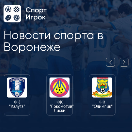
Новости спорта в
Воронеже
ФК
ФК
ФК
"Калуга"
"Локомотив"
"Олимпик"
Лиски