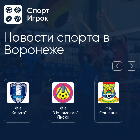
Новости спорта в
Воронеже
ФК
ФК
ФК
"Калуга"
"Локомотив"
"Олимпик"
Лиски