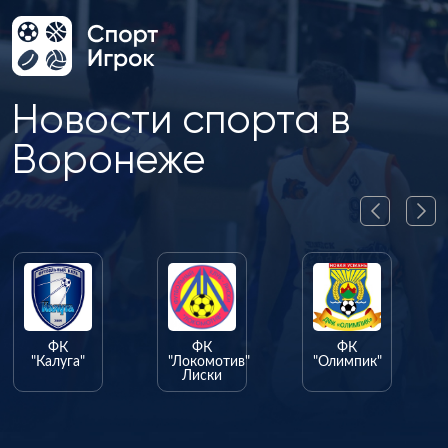
Новости спорта в
Воронеже
ФК
ФК
ФК
"Калуга"
"Локомотив"
"Олимпик"
Лиски