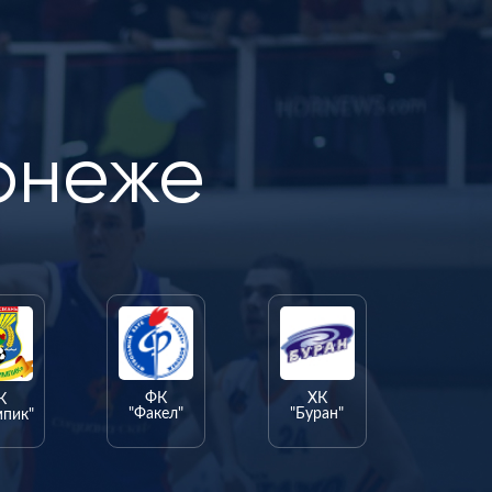
онеже
ФК
ХК
К
"Факел"
"Буран"
мпик"