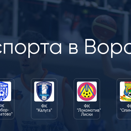
спорта в Вор
ФК
ФК
ФК
Ф
ыбор-
"Калуга"
"Локомотив"
"Оли
атово"
Лиски