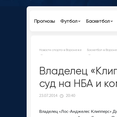
Прогнозы
Футбол
Баскетбол
Новости спорта в Воронеже
Баскетбол в Ворон
Владелец «Клип
суд на НБА и к
23.07.2014
20:40
Владелец «Лос-Анджелес Клипперс» До