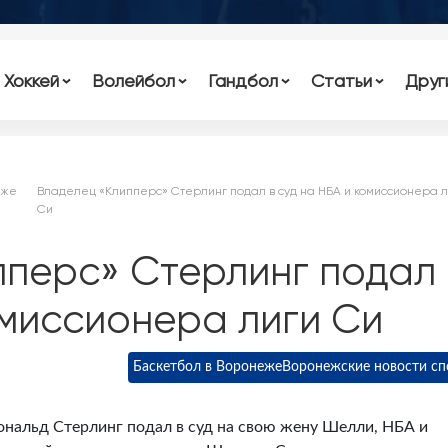
Хоккей
Волейбол
Гандбол
Статьи
Друг
еже
Владелец «Клипперс» Стерлинг подал в суд на НБА и комиссионера л
Си
перс» Стерлинг подал 
омиссионера лиги Си
Баскетбол в Воронеже
Воронежские новости сп
нальд Стерлинг подал в суд на свою жену Шелли, НБА и