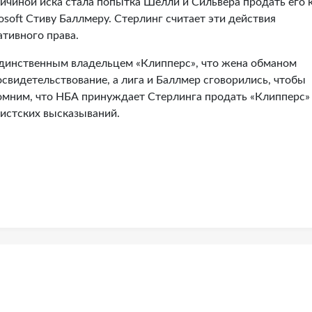
ичиной иска стала попытка Шелли и Сильвера продать его 
soft Стиву Баллмеру. Стерлинг считает эти действия
тивного права.
 единственным владельцем «Клипперс», что жена обманом
освидетельствование, а лига и Баллмер сговорились, чтобы
помним, что НБА принуждает Стерлинга продать «Клипперс» 
систских высказываний.