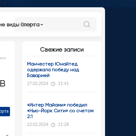
ие виды спорта
Свежие записи
иги
Манчестер Юнайтед
одержала победу над
Баварией
в
27.02.2024
21:41
«Интер Майами» победил
«Нью-Йорк Сити» со счетом
орта
2:1
22.02.2024
21:28