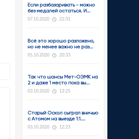
Если разбазаривать - можно
без медалей остаться. И...
07.10.2020
22:31
Всё это хорошо разложено,
но не менее важно не раз...
05.10.2020
20:33
Так что шансы Мет-ОЭМК на
2 и даже 1 место пока вы...
03.10.2020
12:25
Старый Оскол сыграл вничью
с Атомом на выезде 1:1....
03.10.2020
12:23