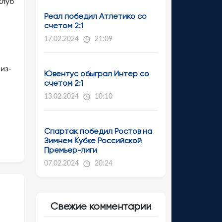
клуб
Реал победил Атлетико со
счетом 2:1
17.02.2024
21:09
из-
Ювентус обыграл Интер со
счетом 2:1
13.02.2024
10:10
Спартак победил Ростов на
Зимнем Кубке Российской
Премьер-лиги
07.02.2024
20:24
Свежие комментарии