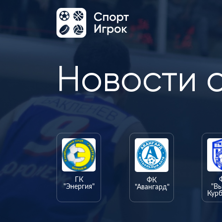
Новости 
ГК
ФК
"Энергия"
"В
"Авангард"
Курб