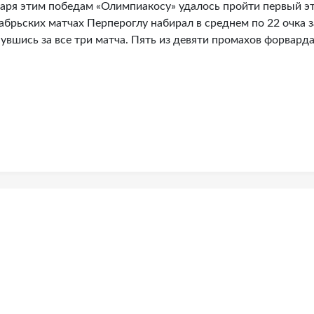
даря этим победам «Олимпиакосу» удалось пройти первый э
абрьских матчах Перпероглу набирал в среднем по 22 очка з
нувшись за все три матча. Пять из девяти промахов форвард