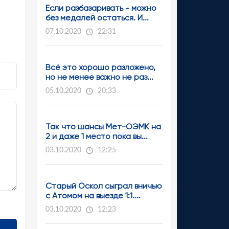
Если разбазаривать - можно
без медалей остаться. И...
07.10.2020
22:31
Всё это хорошо разложено,
но не менее важно не раз...
05.10.2020
20:33
Так что шансы Мет-ОЭМК на
2 и даже 1 место пока вы...
03.10.2020
12:25
Старый Оскол сыграл вничью
с Атомом на выезде 1:1....
03.10.2020
12:23