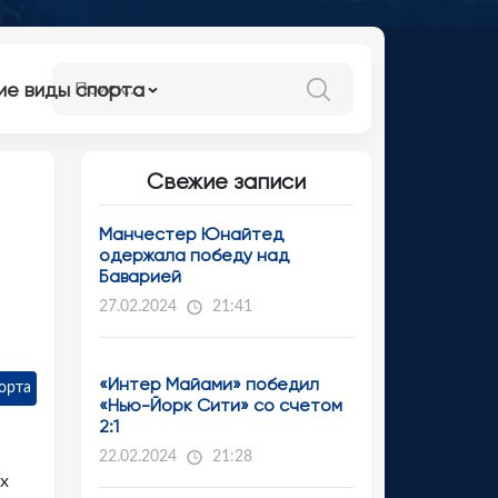
ие виды спорта
Свежие записи
Манчестер Юнайтед
одержала победу над
Баварией
27.02.2024
21:41
«Интер Майами» победил
орта
«Нью-Йорк Сити» со счетом
2:1
22.02.2024
21:28
ёх