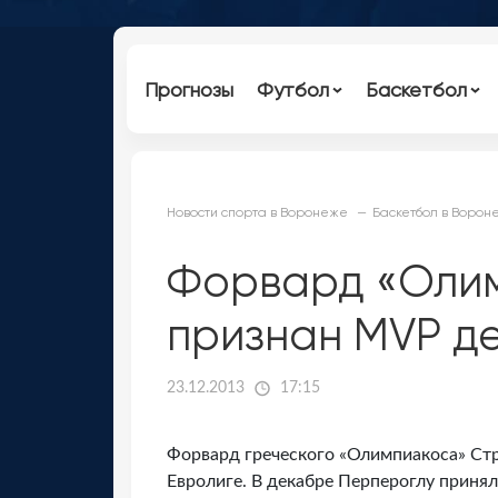
Прогнозы
Футбол
Баскетбол
Новости спорта в Воронеже
Баскетбол в Ворон
Форвард «Олим
признан MVP де
23.12.2013
17:15
Форвард греческого «Олимпиакоса» Ст
Евролиге. В декабре Перпероглу принял 