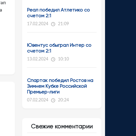
тап
Реал победил Атлетико со
а
счетом 2:1
а
17.02.2024
21:09
Ювентус обыграл Интер со
счетом 2:1
13.02.2024
10:10
Спартак победил Ростов на
Зимнем Кубке Российской
Премьер-лиги
07.02.2024
20:24
Свежие комментарии