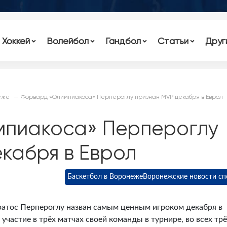
Хоккей
Волейбол
Гандбол
Статьи
Друг
еже
Форвард «Олимпиакоса» Перпероглу признан MVP декабря в Еврол
пиакоса» Перпероглу
кабря в Еврол
Баскетбол в Воронеже
Воронежские новости сп
ратос Перпероглу назван самым ценным игроком декабря в
участие в трёх матчах своей команды в турнире, во всех тр