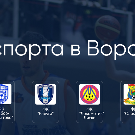
спорта в Вор
ФК
ФК
ФК
Ф
ыбор-
"Калуга"
"Локомотив"
"Оли
атово"
Лиски