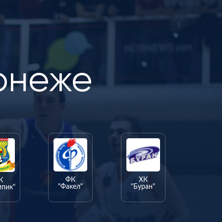
онеже
ФК
ХК
К
"Факел"
"Буран"
мпик"