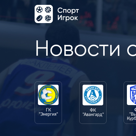
Новости 
ГК
ФК
"Энергия"
"В
"Авангард"
Курб