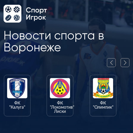
Новости спорта в
Воронеже
ФК
ФК
ФК
"Калуга"
"Локомотив"
"Олимпик"
Лиски