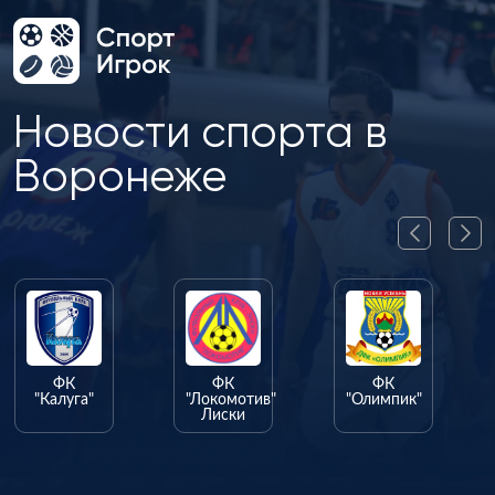
Новости спорта в
Воронеже
ФК
ФК
ФК
"Калуга"
"Локомотив"
"Олимпик"
Лиски