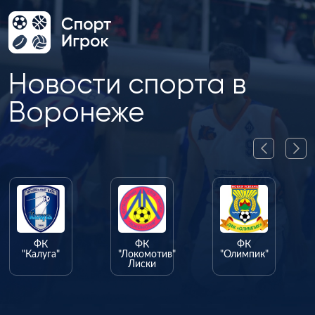
Новости спорта в
Воронеже
ФК
ФК
ФК
"Калуга"
"Локомотив"
"Олимпик"
Лиски