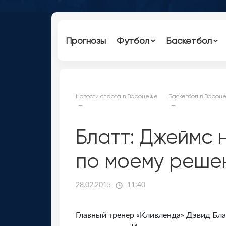
Прогнозы
Футбол
Баскетбол
Новости спорта в Воронеже
Баскетбол в Ворон
Блатт: Джеймс 
по моему решен
28.02.2015
11:40
Главный тренер «Кливленда» Дэвид Бл