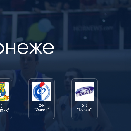
онеже
ФК
ХК
К
"Факел"
"Буран"
мпик"