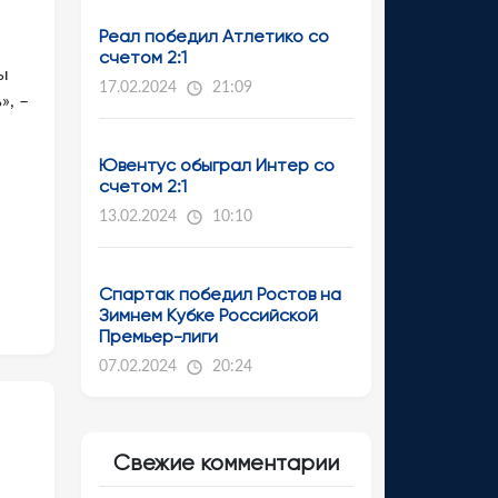
Реал победил Атлетико со
счетом 2:1
ы
17.02.2024
21:09
», –
Ювентус обыграл Интер со
счетом 2:1
13.02.2024
10:10
Спартак победил Ростов на
Зимнем Кубке Российской
Премьер-лиги
07.02.2024
20:24
Свежие комментарии