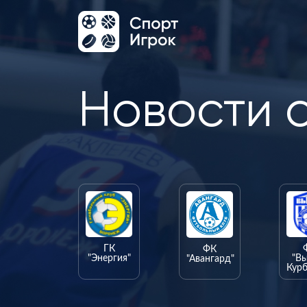
Новости 
ГК
ФК
"Энергия"
"В
"Авангард"
Курб