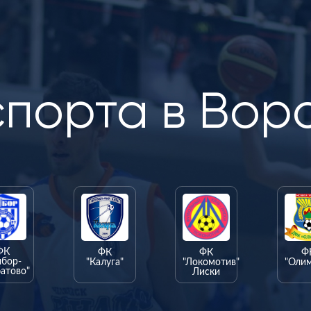
спорта в Вор
ФК
ФК
ФК
Ф
ыбор-
"Калуга"
"Локомотив"
"Оли
атово"
Лиски