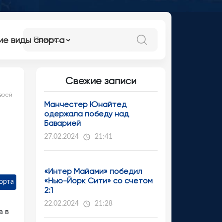
ие виды спорта
Свежие записи
воей
Манчестер Юнайтед
одержала победу над
Баварией
»
27.02.2024
21:41
«Интер Майами» победил
«Нью-Йорк Сити» со счетом
орта
2:1
22.02.2024
21:28
а в