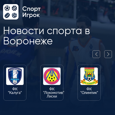
Новости спорта в
Воронеже
ФК
ФК
ФК
"Калуга"
"Локомотив"
"Олимпик"
Лиски