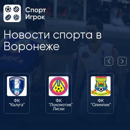
Новости спорта в
Воронеже
ФК
ФК
ФК
"Калуга"
"Локомотив"
"Олимпик"
Лиски